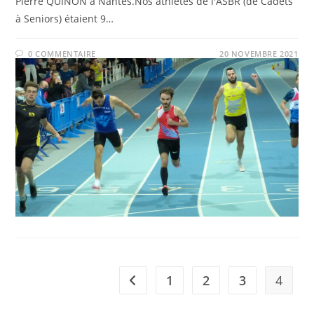
Pierre QUINON à Nantes.Nos athlètes de l'ASBR (de Cadets
à Seniors) étaient 9…
0 COMMENTAIRE
20 NOVEMBRE 2021
1
2
3
4